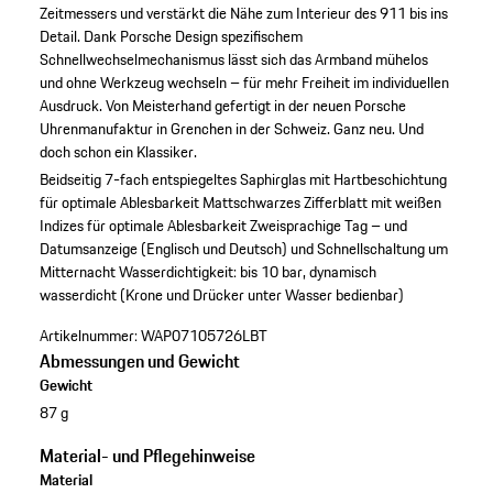
Zeitmessers und verstärkt die Nähe zum Interieur des 911 bis ins
Detail. Dank Porsche Design spezifischem
Schnellwechselmechanismus lässt sich das Armband mühelos
und ohne Werkzeug wechseln – für mehr Freiheit im individuellen
Ausdruck. Von Meisterhand gefertigt in der neuen Porsche
Uhrenmanufaktur in Grenchen in der Schweiz. Ganz neu. Und
doch schon ein Klassiker.
Beidseitig 7-fach entspiegeltes Saphirglas mit Hartbeschichtung
für optimale Ablesbarkeit
Mattschwarzes Zifferblatt mit weißen
Indizes für optimale Ablesbarkeit
Zweisprachige Tag – und
Datumsanzeige (Englisch und Deutsch) und Schnellschaltung um
Mitternacht
Wasserdichtigkeit: bis 10 bar, dynamisch
wasserdicht (Krone und Drücker unter Wasser bedienbar)
Artikelnummer:
WAP07105726LBT
Abmessungen und Gewicht
Gewicht
87 g
Material- und Pflegehinweise
Material