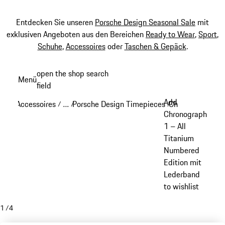
Entdecken Sie unseren
Porsche Design Seasonal Sale
mit
exklusiven Angeboten aus den Bereichen
Ready to Wear
,
Sport
,
Schuhe
,
Accessoires
oder
Taschen & Gepäck
.
Zum
open the shop search
Menü
Hauptinhalt
field
My sh
springen
Add
Accessoires
…
Porsche Design Timepieces
Chronograph 1
/
/
/
/
Reveal collapsed breadcrumb items
Chronograph
1 – All
Titanium
Numbered
Edition mit
Lederband
to wishlist
1
/
4