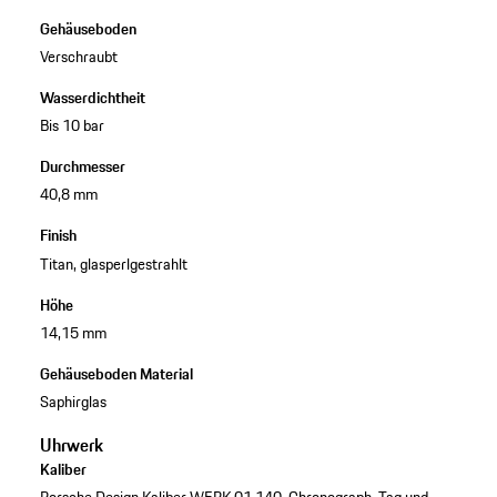
Gehäuseboden
Verschraubt
Wasserdichtheit
Bis 10 bar
Durchmesser
40,8 mm
Finish
Titan, glasperlgestrahlt
Höhe
14,15 mm
Gehäuseboden Material
Saphirglas
Uhrwerk
Kaliber
Porsche Design Kaliber WERK 01.140, Chronograph, Tag und