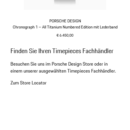
PORSCHE DESIGN
Chronograph 1 – All Titanium Numbered Edition mit Lederband
€ 6.450,00
titan
Gehe
Finden Sie Ihren Timepieces Fachhändler
zurück
an
Besuchen Sie uns im Porsche Design Store oder in
den
einem unserer ausgewählten Timepieces Fachhändler.
Anfang
der
Zum Store Locator
Produktgalerie